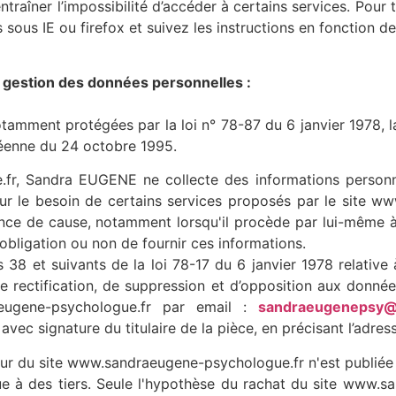
entraîner l’impossibilité d’accéder à certains services. Pou
ous IE ou firefox et suivez les instructions en fonction de
- gestion des données personnelles :
amment protégées par la loi n° 78-87 du 6 janvier 1978, la
éenne du 24 octobre 1995.
r, Sandra EUGENE ne collecte des informations personnell
pour le besoin de certains services proposés par le site w
ce de cause, notamment lorsqu'il procède par lui-même à leur
bligation ou non de fournir ces informations.
8 et suivants de la loi 78-17 du 6 janvier 1978 relative à 
 de rectification, de suppression et d’opposition aux donnée
ugene-psychologue.fr par email :
sandraeugenepsy@
vec signature du titulaire de la pièce, en précisant l’adres
ur du site www.sandraeugene-psychologue.fr n'est publiée à l
 à des tiers. Seule l'hypothèse du rachat du site www.sa