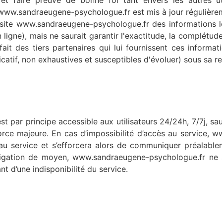
 et faire preuve de bonne foi tant envers les autres ut
www.sandraeugene-psychologue.fr est mis à jour régulièr
site www.sandraeugene-psychologue.fr des informations le
igne), mais ne saurait garantir l'exactitude, la complétude 
fait des tiers partenaires qui lui fournissent ces informat
dicatif, non exhaustives et susceptibles d'évoluer) sous sa r
 par principe accessible aux utilisateurs 24/24h, 7/7j, sa
rce majeure. En cas d’impossibilité d’accès au service, 
 au service et s’efforcera alors de communiquer préalablem
bligation de moyen, www.sandraeugene-psychologue.fr ne 
nt d’une indisponibilité du service.