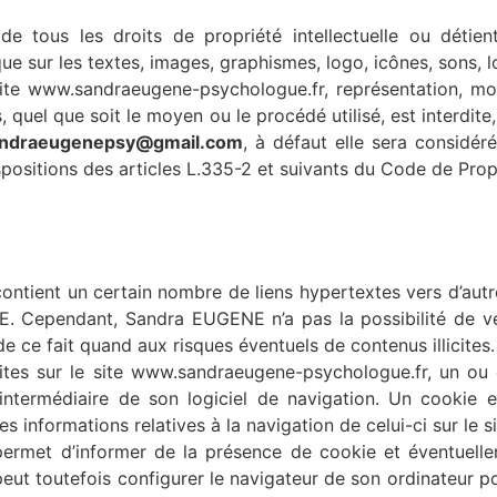
e tous les droits de propriété intellectuelle ou détien
 que sur les textes, images, graphismes, logo, icônes, sons, 
site www.sandraeugene-psychologue.fr, représentation, modi
 quel que soit le moyen ou le procédé utilisé, est interdite
ndraeugenepsy@gmail.com
, à défaut elle sera considé
sitions des articles L.335-2 et suivants du Code de Propri
tient un certain nombre de liens hypertextes vers d’autre
. Cependant, Sandra EUGENE n’a pas la possibilité de vér
de ce fait quand aux risques éventuels de contenus illicites.
isites sur le site www.sandraeugene-psychologue.fr, un ou 
'intermédiaire de son logiciel de navigation. Un cookie
 des informations relatives à la navigation de celui-ci sur le s
ermet d’informer de la présence de cookie et éventuellem
r peut toutefois configurer le navigateur de son ordinateur p